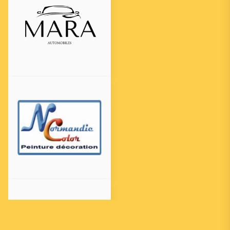
Nos partenaires incluent les incontournables
fr.plinkogame.ch
et
https://bookofra-slot.ch/fr/
en