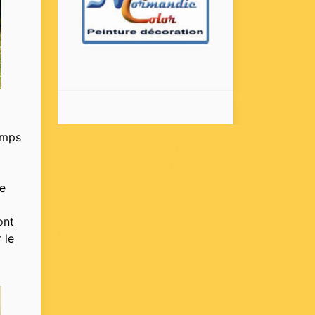
Nos partenaires incluent les
emps
incontournables
fr.plinkogame.ch
et
https://bookofra-slot.ch/fr/
en
Suisse, ainsi que les célèbres jeux
te
sweetbonanza.fr
,
jeudupouletcasino.fr
et
ont
https://sweetbonanza.ch/fr/
en
 le
France.