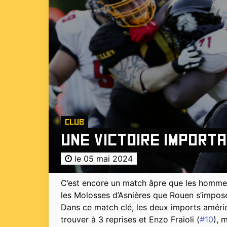
Club
Une victoire importa
le 05 mai 2024
C’est encore un match âpre que les hommes 
les Molosses d’Asnières que Rouen s’impose
Dans ce match clé, les deux imports améric
trouver à 3 reprises et Enzo Fraioli (
#10
), 