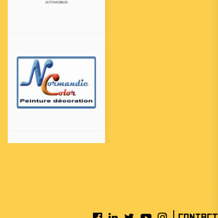
Nos partenaires incluent les incontournables
fr.plinkogame.ch
et
https://bookofra-slot.ch/fr/
en
Suisse, ainsi que les célèbres jeux
sweetbonanza.fr
,
jeudupouletcasino.fr
et
https://sweetbonanza.ch/fr/
en
France.
Contact