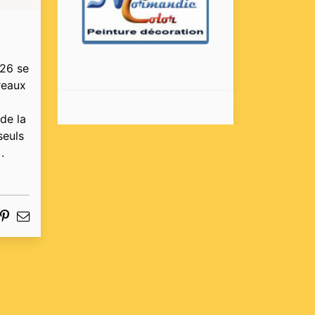
026 se
reaux
de la
Nos partenaires incluent les
seuls
incontournables
fr.plinkogame.ch
.
et
https://bookofra-slot.ch/fr/
en
Suisse, ainsi que les célèbres jeux
sweetbonanza.fr
,
jeudupouletcasino.fr
et
https://sweetbonanza.ch/fr/
en
France.