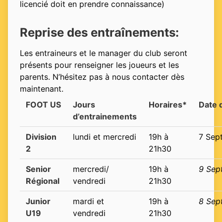
licencié doit en prendre connaissance)
Reprise des entraînements:
Les entraineurs et le manager du club seront
présents pour renseigner les joueurs et les
parents. N’hésitez pas à nous contacter dès
maintenant.
FOOT US
Jours
Horaires*
Date 
d’entrainements
Division
lundi et mercredi
19h à
7 Sep
2
21h30
Senior
mercredi/
19h à
9 Sep
Régional
vendredi
21h30
Junior
mardi et
19h à
8 Sep
U19
vendredi
21h30