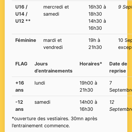
U16 /
mercredi et
16h30 à
9 Sep
U14 /
samedi
18h30
U12 **
14h30 à
16h30
Féminine
mardi et
19h à
10 Se
vendredi
21h30
excep
FLAG
Jours
Horaires*
Date de
d’entrainements
reprise
+16
lundi
19h00 à
7
ans
21h30
Septembr
-12
samedi
14h00 à
12
ans
16h30
Septembr
*ouverture des vestiaires. 30mn après
l’entrainement commence.