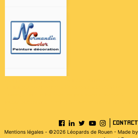
Nos partenaires incluent les incontournables
fr.plinkogame.ch
et
https://bookofra-slot.ch/fr/
en
Suisse, ainsi que les célèbres jeux
sweetbonanza.fr
,
jeudupouletcasino.fr
et
https://sweetbonanza.ch/fr/
en
France.
Contact
Mentions légales
- ©2026 Léopards de Rouen - Made by