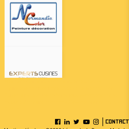
Nos partenaires incluent les incontournables
fr.plinkogame.ch
et
https://bookofra-slot.ch/fr/
en
Suisse, ainsi que les célèbres jeux
sweetbonanza.fr
,
jeudupouletcasino.fr
et
https://sweetbonanza.ch/fr/
en
France.
Contact