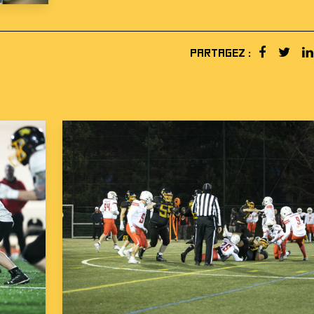
Partagez :