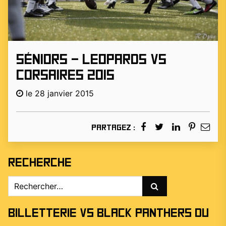
Séniors – Leopards vs
Corsaires 2015
le 28 janvier 2015
Partagez :
Recherche
Rechercher :
Billetterie vs Black Panthers du