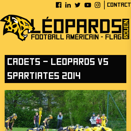
Contact
Cadets – Leopards vs
Spartiates 2014